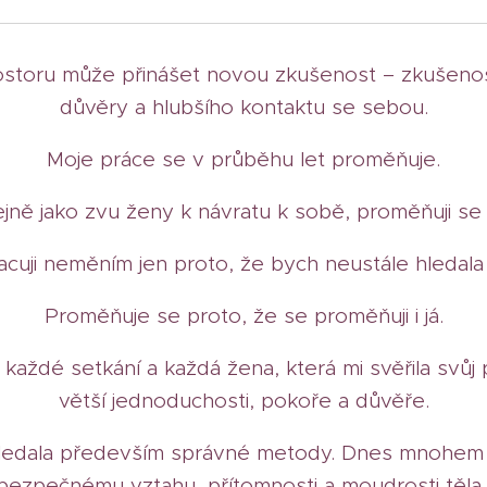
toru může přinášet novou zkušenost – zkušenost p
důvěry a hlubšího kontaktu se sebou.
Moje práce se v průběhu let proměňuje.
jně jako zvu ženy k návratu k sobě, proměňuji se i
acuji neměním jen proto, že bych neustále hleda
Proměňuje se proto, že se proměňuji i já.
každé setkání a každá žena, která mi svěřila svůj
větší jednoduchosti, pokoře a důvěře.
hledala především správné metody. Dnes mnohem v
bezpečnému vztahu, přítomnosti a moudrosti těla