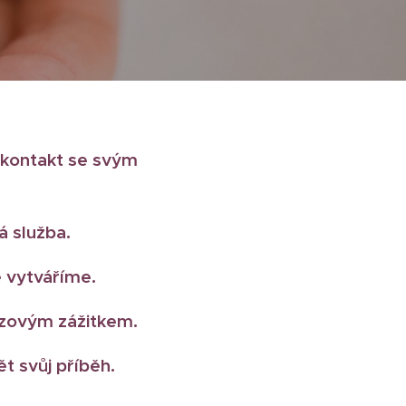
 kontakt se svým
á služba.
ě vytváříme.
rázovým zážitkem.
ět svůj příběh.