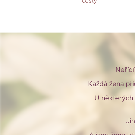
cesty.
Neříd
Každá žena přic
U některých 
Ji