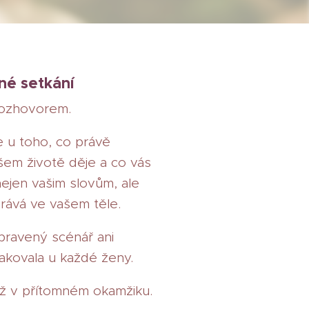
né setkání
rozhovorem.
 u toho, co právě
šem životě děje a co vás
ejen vašim slovům, ale
rává ve vašem těle.
pravený scénář ani
akovala u každé ženy.
až v přítomném okamžiku.