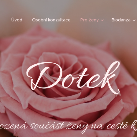
Úvod
Osobní konzultace
Pro ženy
Biodanza
Dotek
ozená součást ženy na cestě k