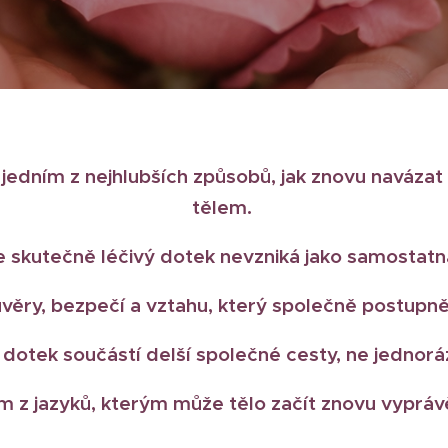
jedním z nejhlubších způsobů, jak znovu navázat
tělem.
e skutečně léčivý dotek nevzniká jako samostatn
ůvěry, bezpečí a vztahu, který společně postupn
dotek součástí delší společné cesty, ne jedno
m z jazyků, kterým může tělo začít znovu vypráv