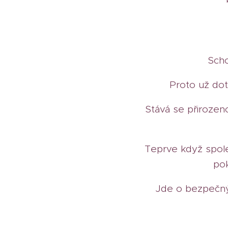
Scho
Proto už dot
Stává se přirozen
Teprve když spol
pok
Jde o bezpečný 