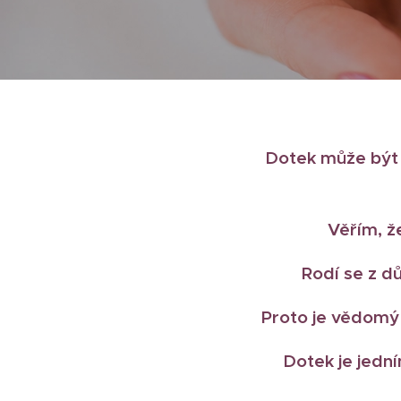
Dotek může být 
Věřím, ž
Rodí se z d
Proto je vědomý 
Dotek je jední