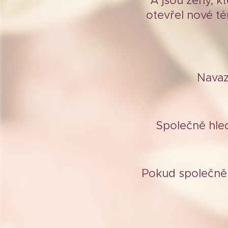
A jsou ženy, kt
otevřel nové té
Navaz
Společně hled
Pokud společně c