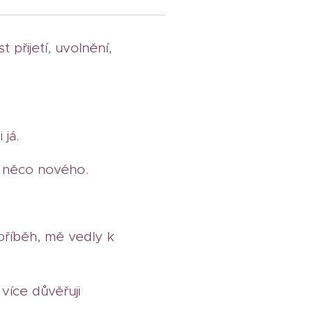
řijetí, uvolnění,
 já.
la něco nového.
 příběh, mě vedly k
íce důvěřuji
.