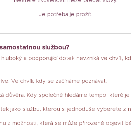
Některé zkušenosti nelze předat slovy.
Je potřeba je prožít.
 samostatnou službou?
hluboký a podporující dotek nevzniká ve chvíli, kd
ve. Ve chvíli, kdy se začínáme poznávat.
ká důvěra. Kdy společně hledáme tempo, které je
ek jako službu, kterou si jednoduše vyberete z n
nu z možností, která se může přirozeně objevit 