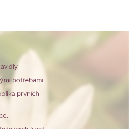
?
vidly.
inými potřebami.
olika prvních
ce.