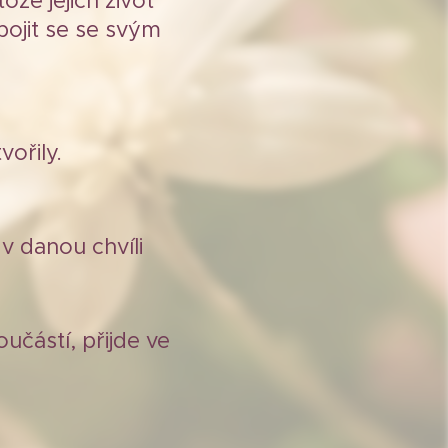
ože jejich život
pojit se se svým
ořily.
v danou chvíli
učástí, přijde ve