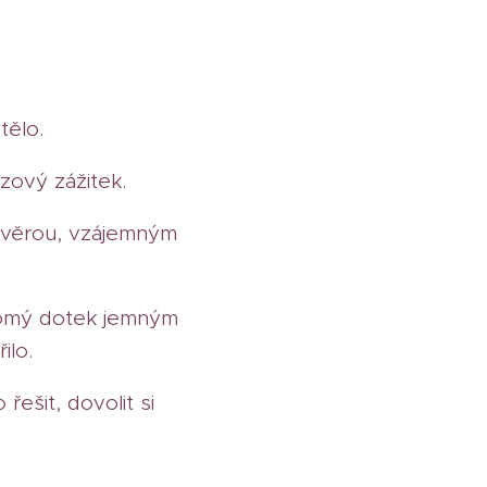
tělo.
zový zážitek.
důvěrou, vzájemným
domý dotek jemným
ilo.
ešit, dovolit si