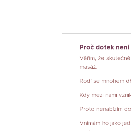
Proč dotek není
Věřím, že skutečně 
masáž.
Rodí se mnohem dří
Kdy mezi námi vzni
Proto nenabízím dot
Vnímám ho jako jed