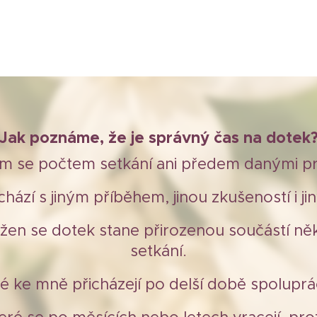
Jak poznáme, že je správný čas na dotek
ím se počtem setkání ani předem danými pra
hází s jiným příběhem, jinou zkušeností i j
žen se dotek stane přirozenou součástí něk
setkání.
né ke mně přicházejí po delší době spoluprá