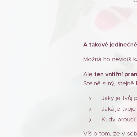
O
A takové jedinečné
Možná ho nevidíš k
ten vnitřní pra
Ale
Stejně silný, stejně 
Jaký je tvůj
Jaká je tvoj
Kudy proudí 
Víš o tom, že v so