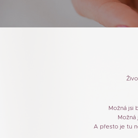
Živo
Možná jsi b
Možná j
A přesto je tu n