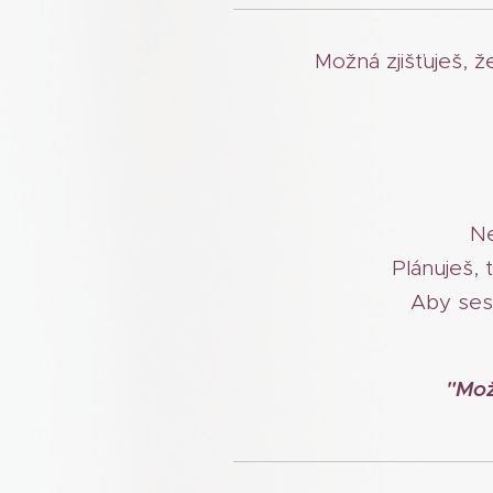
Možná zjišťuješ, ž
Ne
Plánuješ, 
Aby ses
"Mož