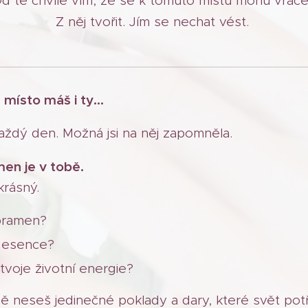
d té chvíle vím, že se k tomuto místu mohu vrace
Z něj tvořit. Jím se nechat vést.
 místo máš i ty…
aždý den. Možná jsi na něj zapomněla.
men je v tobě.
krásný.
 pramen?
e esence?
tvoje životní energie?
bě neseš jedinečné poklady a dary, které svět pot