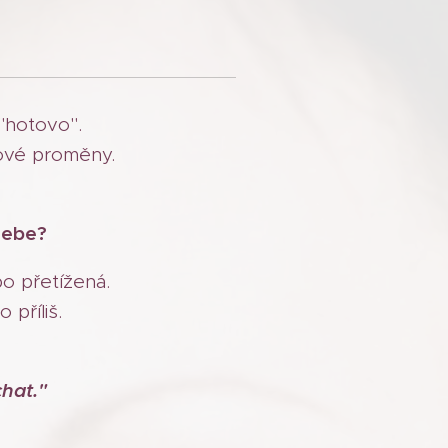
"hotovo".
nové proměny.
 sebe?
bo přetížená.
příliš.
hat."