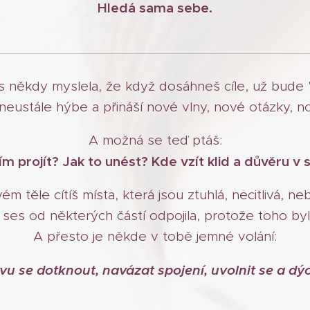
Hledá sama sebe.
s někdy myslela, že když dosáhneš cíle, už bude 
 neustále hýbe a přináší nové vlny, nové otázky, 
A možná se teď ptáš:
ím projít? Jak to unést? Kde vzít klid a důvěru v
m těle cítíš místa, která jsou ztuhlá, necitlivá, ne
ses od některých částí odpojila, protože toho bylo 
A přesto je někde v tobě jemné volání:
vu se dotknout, navázat spojení, uvolnit se a dýc