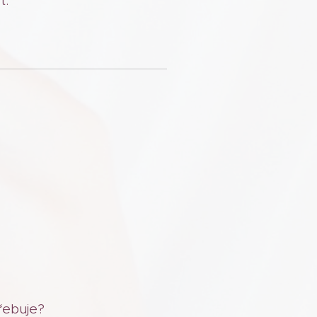
t.
řebuje?