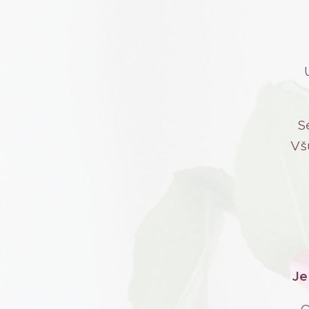
S
Všu
Je