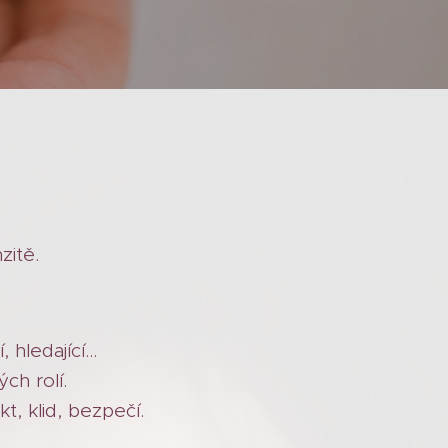
zitě.
hledající...
ch rolí.
t, klid, bezpečí.