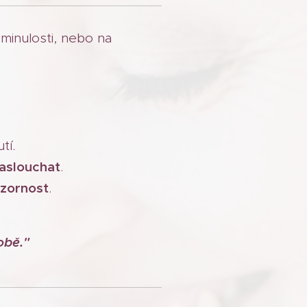
 minulosti, nebo na
tí.
naslouchat
.
ozornost
.
obě."