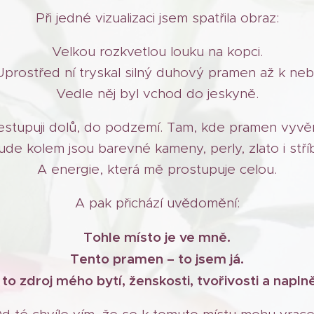
Při jedné vizualizaci jsem spatřila obraz:
Velkou rozkvetlou louku na kopci.
Uprostřed ní tryskal silný duhový pramen až k nebi
Vedle něj byl vchod do jeskyně.
estupuji dolů, do podzemí. Tam, kde pramen vyvěr
de kolem jsou barevné kameny, perly, zlato i stří
A energie, která mě prostupuje celou.
A pak přichází uvědomění:
Tohle místo je ve mně.
Tento pramen – to jsem já.
 to zdroj mého bytí, ženskosti, tvořivosti a naplně