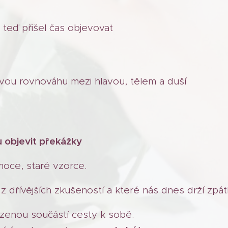
teď přišel čas objevovat
ou rovnováhu mezi hlavou, tělem a duší
 objevit překážky
moce, staré vzorce.
 z dřívějších zkušeností a které nás dnes drží zpát
ozenou součástí cesty k sobě.