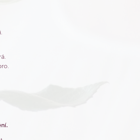
.
á.
bro.
ní.