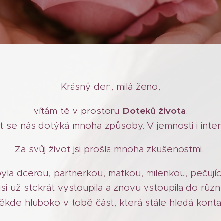
Krásný den, milá ženo,
Doteků života
vítám tě v prostoru
.
t se nás dotýká mnoha způsoby. V jemnosti i inten
Za svůj život jsi prošla mnoha zkušenostmi.
yla dcerou, partnerkou, matkou, milenkou, pečující, 
si už stokrát vystoupila a znovu vstoupila do různý
ěkde hluboko v tobě část, která stále hledá kontak