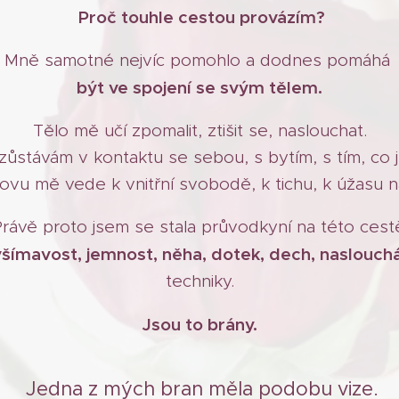
Proč touhle cestou provázím?
Mně samotné nejvíc pomohlo a dodnes pomáhá
být ve spojení se svým tělem.
Tělo mě učí zpomalit, ztišit se, naslouchat.
ůstávám v kontaktu se sebou, s bytím, s tím, co 
ovu mě vede k vnitřní svobodě, k tichu, k úžasu n
rávě proto jsem se stala průvodkyní na této cest
všímavost, jemnost, něha,
dotek, dech, naslouchá
techniky.
Jsou to brány.
Jedna z mých bran měla podobu vize.