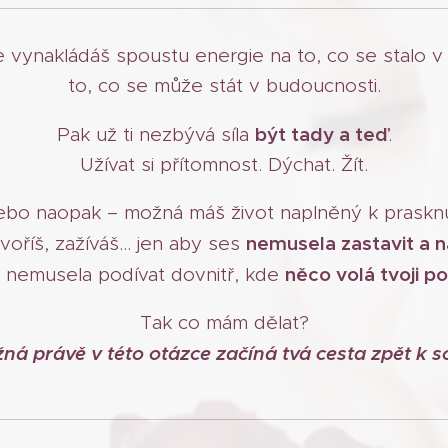
e vynakládáš spoustu energie na to, co se stalo v
to, co se může stát v budoucnosti.
být tady a teď
Pak už ti nezbývá síla
.
Užívat si přítomnost. Dýchat. Žít.
bo naopak – možná máš život naplněný k prasknu
nemusela zastavit a 
tvoříš, zažíváš… jen aby ses
něco volá tvoji p
 nemusela podívat dovnitř, kde
Tak co mám dělat?
ná právě v této otázce začíná tvá cesta zpět k s