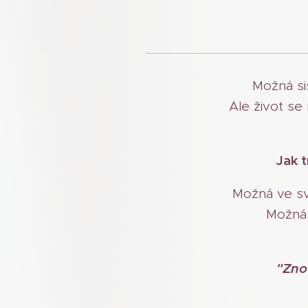
Možná si
Ale život se
Jak t
Možná ve své
Možná 
"Zno