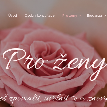
Úvod
Osobní konzultace
Pro ženy
Biodanza
Pro ženy
š zpomalit, uvolnit se a znovu