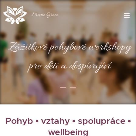
Marie Grace
Zážitkové pohybové workshopy
pro děti a dospívajíví
Pohyb • vztahy • spolupráce •
wellbeing