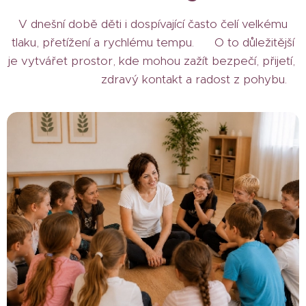
V dnešní době děti i dospívající často čelí velkému
tlaku, přetížení a rychlému tempu. O to důležitější
je vytvářet prostor, kde mohou zažít bezpečí, přijetí,
zdravý kontakt a radost z pohybu.