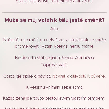
S větší laskavostí, respektem a důvěrou.
Může se můj vztah k tělu ještě změnit?
Ano.
Naše tělo se mění po celý život a stejně tak se může
proměňovat i vztah, který k němu máme.
Ani něco
Nejde o to stát se jinou ženou.
"opravovat".
Často jde spíše o návrat.
Návrat k citlivosti. K důvěře.
K většímu vnímání sebe sama.
Každá žena jde touto cestou svým vlastním tempem.
Někdy stačí jedno uvědomění, jindy je potřeba více