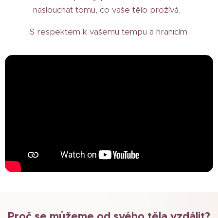
naslouchat tomu, co vaše tělo prožívá.
S respektem k vašemu tempu a hranicím.
Proč se můžeme od svého těla vzdálit?