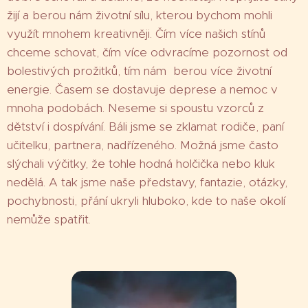
žijí a berou nám životní sílu, kterou bychom mohli
využít mnohem kreativněji. Čím více našich stínů
chceme schovat, čím více odvracíme pozornost od
bolestivých prožitků, tím nám berou více životní
energie. Časem se dostavuje deprese a nemoc v
mnoha podobách. Neseme si spoustu vzorců z
dětství i dospívání. Báli jsme se zklamat rodiče, paní
učitelku, partnera, nadřízeného. Možná jsme často
slýchali výčitky, že tohle hodná holčička nebo kluk
nedělá. A tak jsme naše představy, fantazie, otázky,
pochybnosti, přání ukryli hluboko, kde to naše okolí
nemůže spatřit.