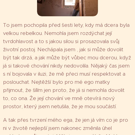
To jsem pochopila před šesti lety, kdy má dcera byla
velkou rebelkou. Nemohla jsem rozdýchat její
tvrdohlavost a to s jakou silou si prosazovala svůj
životní postoj. Nechápala jsem , jak si může dovolit
být tak drzá, a jak může být vůbec mou dcerou, když
já si takové chování nikdy nedovolila. Nějaký čas jsem
s ní bojovala v iluzi, že mě přeci musí respektovat a
poslouchat. Nejtěžší bylo pro mé ego matky
přijmout, že šílím jen proto, že já si nemohla dovolit
to, co ona. Že její chování ve mně otevírá nový
prostor, který jsem netušila, že je mou součástí.
A tak přes tvrzení mého ega, že jen já vím co je pro
ni v životě nejlepší jsem nakonec změnila úhel