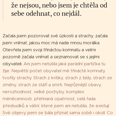
že nejsou, nebo jsem je chtěla od
sebe odehnat, co nejdál.
Začala jsem pozorovat své úzkosti a strachy, začala
jsem vnímat, jakou moc má nade mnou morálka.
Otevřela jsem svoji třináctou komnatu a velmi
pozorně začala vnímat a seznamovat se s jejími
obyvateli.
Ani jsem netušila jaká parádní partička tu
žije. Největší počet obyvatel mé třinácté komnaty
tvořily strachy. Strach z kritiky, strach z bídy, strach ze
změny, strach ze stáří a smrti. Nejrůznější obavy,
nerozhodnost, velké pochyby, komplex
méněcennosti, přehnaná opatrnost, celá řada
předsudků a vášní, které jsem ani netušila, že existují.
Své objevy jsem se bála přiznat sama sobě i okolí. Co