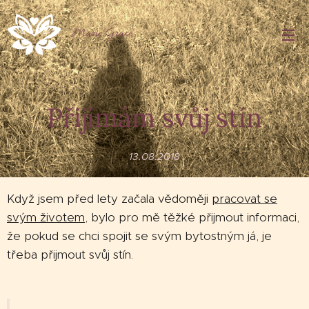
Marie Grace
Přijímám svůj stín
13.08.2018
Když jsem před lety začala vědoměji
pracovat se
svým životem
, bylo pro mě těžké přijmout informaci,
že pokud se chci spojit se svým bytostným já, je
třeba přijmout svůj stín.