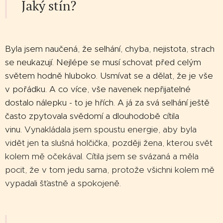
Jaký stín?
Byla jsem naučená, že selhání, chyba, nejistota, strach
se neukazují. Nejlépe se musí schovat před celým
světem hodně hluboko. Usmívat se a dělat, že je vše
v pořádku. A co více, vše navenek nepřijatelné
dostalo nálepku - to je hřích. A já za svá selhání ještě
často zpytovala svědomí a dlouhodobě cítila
vinu.
Vynakládala jsem spoustu energie, aby byla
vidět jen ta slušná holčička, později žena, kterou svět
kolem mě očekával. Cítila jsem se svázaná a měla
pocit, že v tom jedu sama, protože všichni kolem mě
vypadali šťastně a spokojeně.