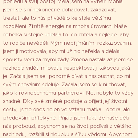
pohledu a svůj postoj. Měla jsem na výběr. Mohla
jsem se s ní nekonečně dohadovat, zakazovat,
trestat, ale to nás přivádělo ke stále většímu
rozdělení. Ztrátě energie na mnoha úrovních. Naše
rebelka si stejně udělala to, co chtěla a nejlépe, aby
to rodiče nevěděli. Mým nepřijímáním, rozkazováním,
jsem ji motivovala, aby mi už nic neřekla a dělala
spousty věcí za mými zády. Změna nastala až jsem se
rozhodla vidět, milovat a respektovat ji takovou jaká
je. Začala jsem se pozorně dívat a naslouchat, co mi
svým chováním sděluje. Začala jsem se k ní chovat,
jako k rovnocennému partnerovi. Ne, nebylo to vždy
snadné. Díky své změně postoje a přijetí její životní
cesty, jsme dnes nejen ve vztahu matka - dcera, ale
především přítelkyně. Přijala jsem fakt, že naše děti
nás probouzí, abychom se na život podívali z většího
nadhledu, rozšířili si hloubku a šířku vědomí. Abychom