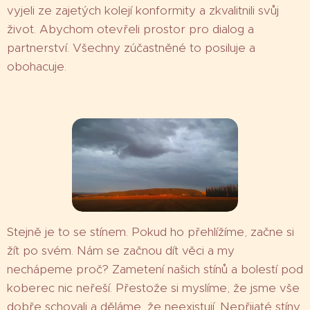
vyjeli ze zajetých kolejí konformity a zkvalitnili svůj
život. Abychom otevřeli prostor pro dialog a
partnerství. Všechny zúčastněné to posiluje a
obohacuje.
Stejně je to se stínem. Pokud ho přehlížíme, začne si
žít po svém. Nám se začnou dít věci a my
nechápeme proč? Zametení našich stínů a bolestí pod
koberec nic neřeší. Přestože si myslíme, že jsme vše
dobře schovali a děláme, že neexistují. Nepřijaté stíny