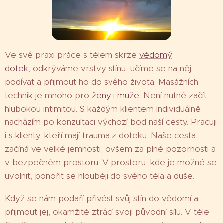
Ve své praxi práce s tělem skrze
vědomý
dotek
, odkrýváme vrstvy stínu, učíme se na něj
podívat a přijmout ho do svého života. Masážních
technik je mnoho pro
ženy
i
muže
. Není nutné začít
hlubokou intimitou. S každým klientem individuálně
nacházím po konzultaci výchozí bod naší cesty. Pracuji
i s klienty, kteří mají trauma z doteku. Naše cesta
začíná ve velké jemnosti, ovšem za plné pozornosti a
v bezpečném prostoru. V prostoru, kde je možné se
uvolnit, ponořit se hlouběji do svého těla a duše.
Když se nám podaří přivést svůj stín do vědomí a
přijmout jej, okamžitě ztrácí svoji původní sílu. V těle