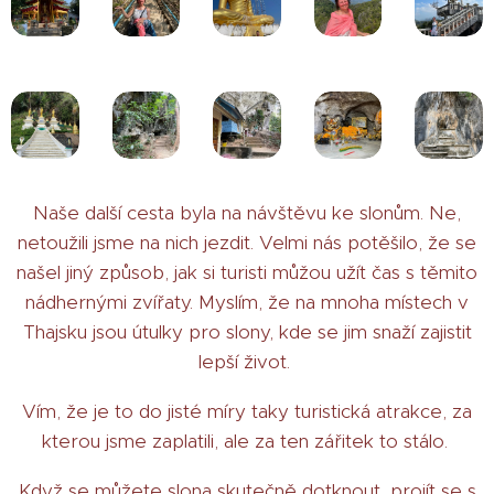
Naše další cesta byla na návštěvu ke slonům. Ne,
netoužili jsme na nich jezdit. Velmi nás potěšilo, že se
našel jiný způsob, jak si turisti můžou užít čas s těmito
nádhernými zvířaty. Myslím, že na mnoha místech v
Thajsku jsou útulky pro slony, kde se jim snaží zajistit
lepší život.
Vím, že je to do jisté míry taky turistická atrakce, za
kterou jsme zaplatili, ale za ten zářitek to stálo.
Když se můžete slona skutečně dotknout, projít se s