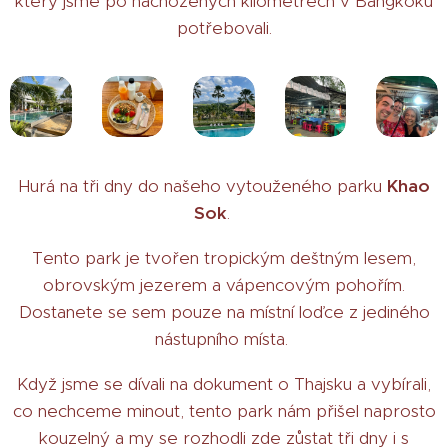
který jsme po nachozených kilometrech v Bangkoku
potřebovali.
Hurá na tři dny do našeho vytouženého parku
Khao
Sok
.
Tento park je tvořen tropickým deštným lesem,
obrovským jezerem a vápencovým pohořím.
Dostanete se sem pouze na místní loďce z jediného
nástupního místa.
Když jsme se dívali na dokument o Thajsku a vybírali,
co nechceme minout, tento park nám přišel naprosto
kouzelný a my se rozhodli zde zůstat tři dny i s