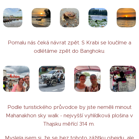
Pomalu nás čeká návrat zpět. S Krabi se loučíme a
odlétáme zpět do Banghoku.
Podle turistického průvodce by jste neměli minout
Mahanakhon sky walk - nejvyšší vyhlídková plošina v
Thajsku měřící 314 m.
Myslela jsem si, že se bez tohoto zážitku obejdu, ale