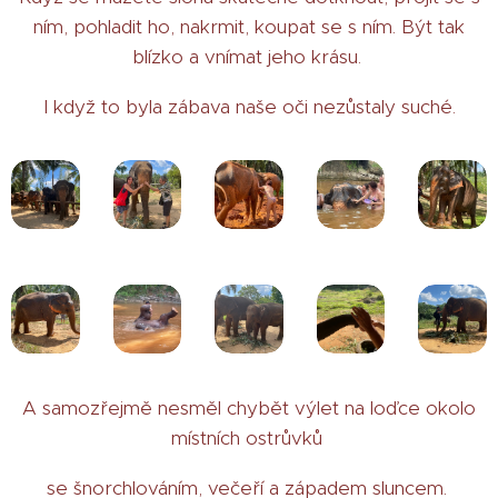
ním, pohladit ho, nakrmit, koupat se s ním. Být tak
blízko a vnímat jeho krásu.
I když to byla zábava naše oči nezůstaly suché.
A samozřejmě nesměl chybět výlet na loďce okolo
místních ostrůvků
se šnorchlováním, večeří a západem sluncem.