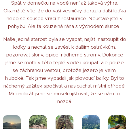
Spát v domečku na vodě není až taková výhra.
Okamžitě víte, že do vaší vesničky dorazila další loďka
nebo se soused vrací z restaurace. Neustále jste v
pohybu. Ale ta kouzelná rána s východem slunce.
Naše jediná starost byla se vyspat, najíst, nastoupit do
loďky a nechat se zavést k dalším ostrůvkům,
pozorovat slony, opice, nádherné stromy. Dokonce
jsme se mohli v této teplé vodě i koupat, ale pouze
se záchranou vestou, protože jezero je velmi
hluboké. Tak jsme vypadali jak plovoucí balíky. Byl to
nádherný zážitek spočívat a naslouchat místní přírodě.
Mnohokrát jsme se museli ujišťovat, že se nám to
nezdá.