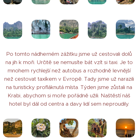
Po tomto nádherném zážitku jsme už cestovali dolů
na jih k moři. Určitě se nemusíte bát vzít si taxi. Je to
mnohem rychlejší než autobus a rozhodně levnější
než cestovat taxíkem v Evropě. Tady jsme už narazili
na turisticky profláknutá místa. Týden jsme zůstali na
Krabi, abychom si moře pořádně užili. Naštěstí náš
hotel byl dál od centra a davy lidí sem neproudily.