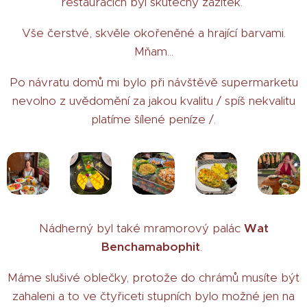
restauracích byl skutečný zážitek.
Vše čerstvé, skvěle okořeněné a hrající barvami.
Mňam...
Po návratu domů mi bylo při návštěvě supermarketu
nevolno z uvědomění za jakou kvalitu / spíš nekvalitu
platíme šílené peníze /.
Nádherný byl také mramorový palác
Wat
Benchamabophit
.
Máme slušivé oblečky, protože do chrámů musíte být
zahaleni a to ve čtyřiceti stupních bylo možné jen na