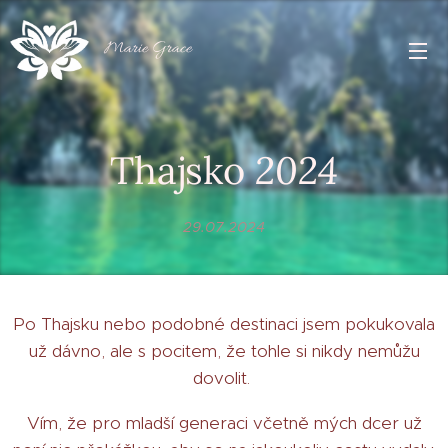
Marie Grace
Thajsko
2024
29.07.2024
Po Thajsku nebo podobné destinaci jsem pokukovala
už dávno, ale s pocitem, že tohle si nikdy nemůžu
dovolit.
Vím, že pro mladší generaci včetně mých dcer už