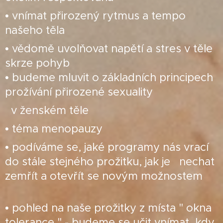
• vnímat přirozený rytmus a tempo
našeho těla
• vědomě uvolňovat napětí a stres v těle
skrze pohyb
• budeme mluvit o základních principech
prožívání přirozené sexuality
v ženském těle
• téma menopauzy
• podíváme se, jaké programy nás vrací
do stále stejného prožitku, jak je nechat
zemřít a otevřít se novým možnostem
• pohled na naše prožitky z místa " okna
tolerance " - budeme se učit vnímat, kdy