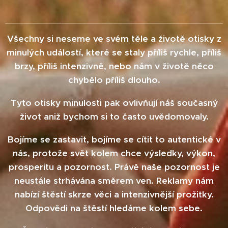
Všechny si neseme ve svém těle a životě otisky z
minulých událostí, které se staly příliš rychle, příliš
brzy, příliš intenzivně, nebo nám v životě něco
chybělo příliš dlouho.
Tyto otisky minulosti pak ovlivňují náš současný
život aniž bychom si to často uvědomovaly.
Bojíme se zastavit, bojíme se cítit to autentické v
nás, protože svět kolem chce výsledky, výkon,
prosperitu a pozornost. Právě naše pozornost je
neustále strhávána směrem ven. Reklamy nám
nabízí štěstí skrze věci a intenzivnější prožitky.
Odpovědi na štěstí hledáme kolem sebe.