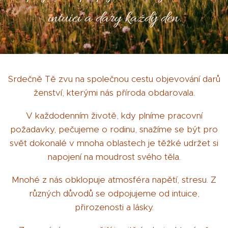
intuicí a dary každý den.
Srdečně Tě zvu na společnou cestu objevování darů
ženství, kterými nás příroda obdarovala.
V každodenním životě, kdy plníme pracovní
požadavky, pečujeme o rodinu, snažíme se být pro
svět dokonalé v mnoha oblastech je těžké udržet si
napojení na moudrost svého těla.
Mnohé z nás obklopuje atmosféra napětí, stresu. Z
různých důvodů se odpojujeme od intuice,
přirozenosti a lásky.