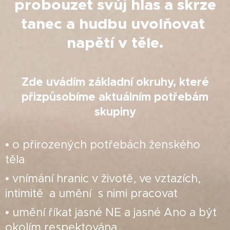
probouzet svůj hlas a skrze
tanec a hudbu uvolňovat
napětí v těle.
Zde uvádím základní okruhy, které
přizpůsobíme aktuálním potřebám
skupiny
• o přirozených potřebách ženského
těla
• vnímání hranic v životě, ve vztazích,
intimitě a umění s nimi pracovat
• umění říkat jasné NE a jasné Ano a být
okolím respektována