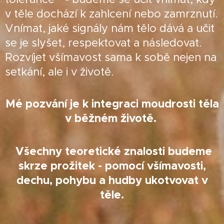
v těle dochází k zahlcení nebo zamrznutí.
Vnímat, jaké signály nám tělo dává a učit
se je slyšet, respektovat a následovat.
Rozvíjet všímavost sama k sobě nejen na
setkání, ale i v životě.
Mé pozvání je k integraci moudrosti těla
v běžném životě.
Všechny teoretické znalosti budeme
skrze prožitek - pomocí všímavosti,
dechu, pohybu a hudby ukot
vovat v
těle.