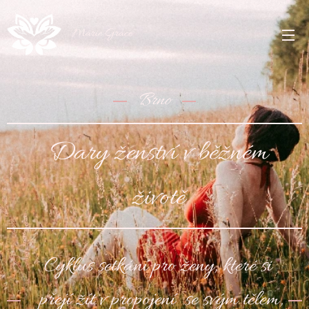
Marie Grace
Brno
Dary ženství v běžném
životě
Cyklus setkání pro ženy, které si
přejí žít v propojení se svým tělem,