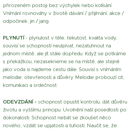
přirozeném postoji bez výchylek nebo kolísání.
Vnímání rovnováhy v životě dávání / přijímání, akce /
odpočinek, jin / jang.
PLYNUTÍ
- plynulost v těle, tekutost, kvalita vody,
souvisí se schopností neulpívat, nezatuhnout na
jednom místě, ale jít stále dopředu. Když se potkáme
s překážkou, nezasekneme se na místě, ale stejně
jako voda si najdeme cestu dále. Souvisí s vnímáním
melodie, otevřenosti a důvěry. Melodie probouzí cit,
komunikaci a srdečnost.
ODEVZDÁNÍ -
s
chopnost opustit kontrolu, dát důvěru
životu a vyššímu principu. Uvolnění naší posedlosti po
dokonalosti. Schopnost nebát se zkoušet něco
nového, vzdát se upjatosti a tuhosti. Naučit se, že