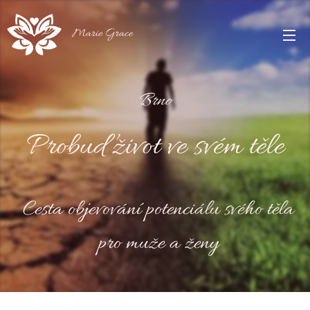
Marie Grace
Brno
Probuď život ve svém těle
Cesta objevování potenciálu svého těla
pro muže a ženy