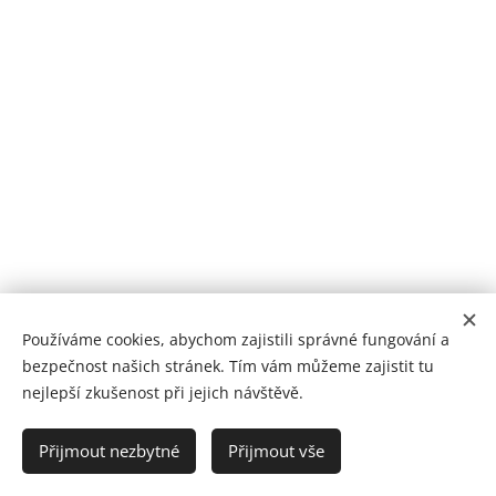
Používáme cookies, abychom zajistili správné fungování a
bezpečnost našich stránek. Tím vám můžeme zajistit tu
nejlepší zkušenost při jejich návštěvě.
© Doteky života
Přijmout nezbytné
Přijmout vše
marie@dotekyzivota.cz
Cookies